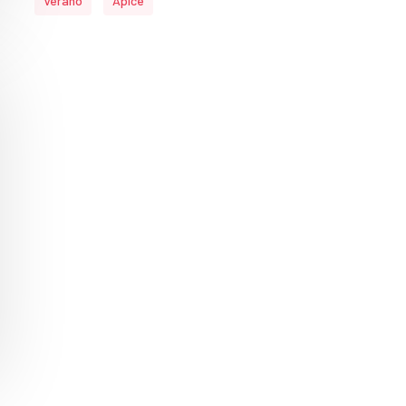
Verano
Ápice