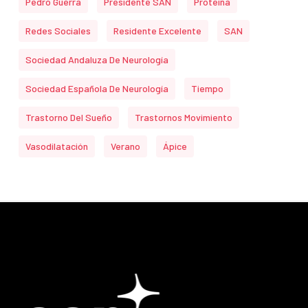
Pedro Guerra
Presidente SAN
Proteina
Redes Sociales
Residente Excelente
SAN
Sociedad Andaluza De Neurología
Sociedad Española De Neurología
Tiempo
Trastorno Del Sueño
Trastornos Movimiento
Vasodilatación
Verano
Ápice