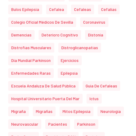
Bulos Epilepsia
Cefalea
Cefaleas
Cefalias
Colegio Oficial Médicos De Sevilla
Coronavirus
Demencias
Deterioro Cognitivo
Distonía
Distrofias Musculares
Distroglicanopatias
Día Mundial Parkinson
Ejercicios
Enfermedades Raras
Epilepsia
Escuela Andaluza De Salud Pública
Guía De Cefaleas
Hospital Universitario Puerta Del Mar
Ictus
Migraña
Migrañas
Mitos Epilepsia
Neurología
Neurovascular
Pacientes
Parkinson