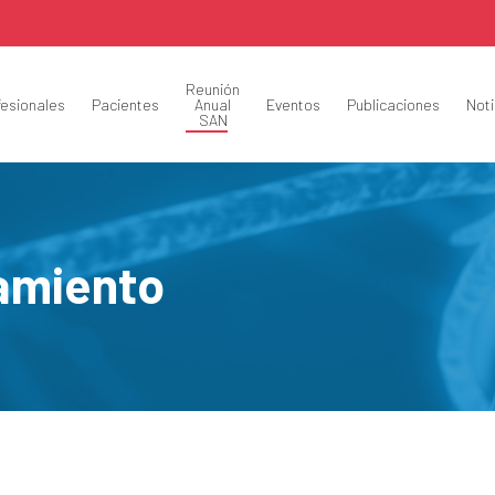
Reunión
fesionales
Pacientes
Anual
Eventos
Publicaciones
Noti
SAN
jamiento