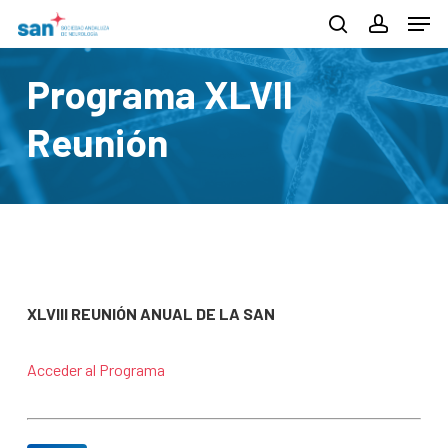
Men
Skip
search
account
to
Close
main
Programa XLVII
Menu
content
Reunión
XLVIII REUNIÓN ANUAL DE LA SAN
Acceder al Programa