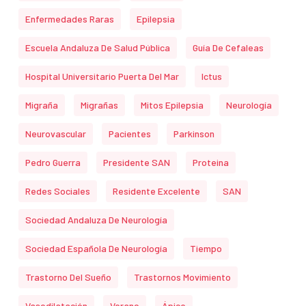
Enfermedades Raras
Epilepsia
Escuela Andaluza De Salud Pública
Guía De Cefaleas
Hospital Universitario Puerta Del Mar
Ictus
Migraña
Migrañas
Mitos Epilepsia
Neurología
Neurovascular
Pacientes
Parkinson
Pedro Guerra
Presidente SAN
Proteina
Redes Sociales
Residente Excelente
SAN
Sociedad Andaluza De Neurología
Sociedad Española De Neurología
Tiempo
Trastorno Del Sueño
Trastornos Movimiento
Vasodilatación
Verano
Ápice