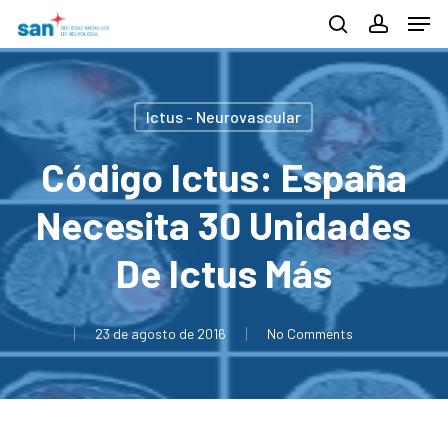
Men
Skip
search
account
to
Close
main
Menu
content
Ictus - Neurovascular
Código Ictus: España
Necesita 30 Unidades
De Ictus Más
23 de agosto de 2016
No Comments