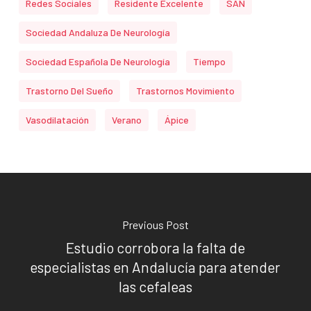
Redes Sociales
Residente Excelente
SAN
Sociedad Andaluza De Neurología
Sociedad Española De Neurología
Tiempo
Trastorno Del Sueño
Trastornos Movimiento
Vasodilatación
Verano
Ápice
Previous Post
Estudio corrobora la falta de
especialistas en Andalucía para atender
las cefaleas