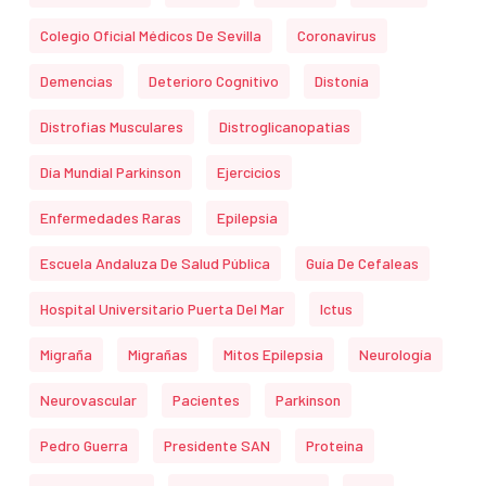
Colegio Oficial Médicos De Sevilla
Coronavirus
Demencias
Deterioro Cognitivo
Distonía
Distrofias Musculares
Distroglicanopatias
Día Mundial Parkinson
Ejercicios
Enfermedades Raras
Epilepsia
Escuela Andaluza De Salud Pública
Guía De Cefaleas
Hospital Universitario Puerta Del Mar
Ictus
Migraña
Migrañas
Mitos Epilepsia
Neurología
Neurovascular
Pacientes
Parkinson
Pedro Guerra
Presidente SAN
Proteina