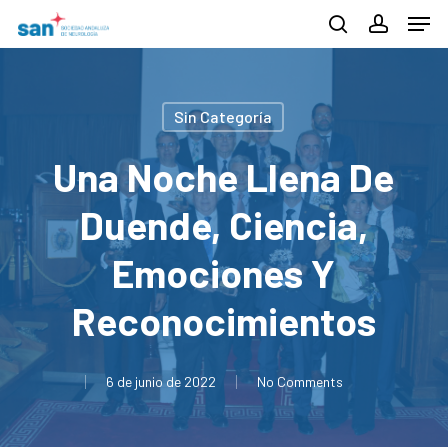
Men
Skip
search
account
to
Close
main
Menu
content
Sin Categoría
Una Noche Llena De
Duende, Ciencia,
Emociones Y
Reconocimientos
6 de junio de 2022
No Comments