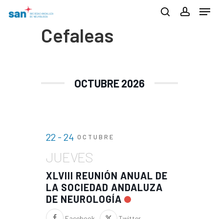
Men
Skip
search
account
to
Cefaleas
Close
main
Menu
content
OCTUBRE 2026
22 - 24
OCTUBRE
JUEVES
XLVIII REUNIÓN ANUAL DE
LA SOCIEDAD ANDALUZA
DE NEUROLOGÍA
Facebook
Twitter