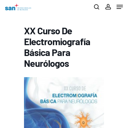
Men
Skip
search
account
to
Close
main
XX Curso De
Menu
content
Electromiografía
Básica Para
Neurólogos