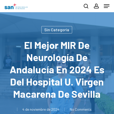
Men
Skip
search
account
to
Close
main
Menu
content
Sin Categoría
El Mejor MIR De
Neurología De
Andalucía En 2024 Es
Del Hospital U. Virgen
Macarena De Sevilla
4 de noviembre de 2024
No Comments