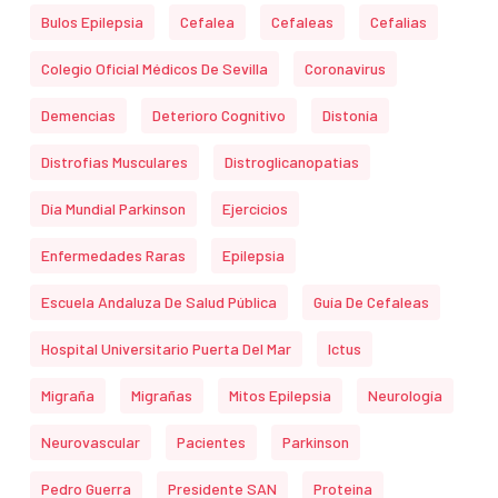
Bulos Epilepsia
Cefalea
Cefaleas
Cefalias
Colegio Oficial Médicos De Sevilla
Coronavirus
Demencias
Deterioro Cognitivo
Distonía
Distrofias Musculares
Distroglicanopatias
Día Mundial Parkinson
Ejercicios
Enfermedades Raras
Epilepsia
Escuela Andaluza De Salud Pública
Guía De Cefaleas
Hospital Universitario Puerta Del Mar
Ictus
Migraña
Migrañas
Mitos Epilepsia
Neurología
Neurovascular
Pacientes
Parkinson
Pedro Guerra
Presidente SAN
Proteina