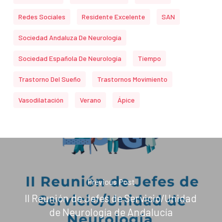
Redes Sociales
Residente Excelente
SAN
Sociedad Andaluza De Neurología
Sociedad Española De Neurología
Tiempo
Trastorno Del Sueño
Trastornos Movimiento
Vasodilatación
Verano
Ápice
Previous Post
II Reunión de Jefes de Servicio/Unidad
de Neurología de Andalucía